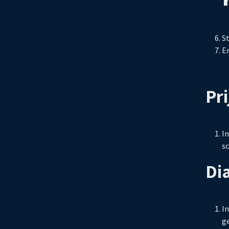
S
E
Pr
In
sc
Di
In
ge