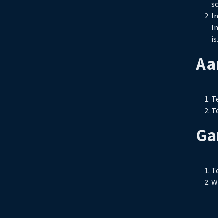
sc
In
In
is.
Aa
Te
Te
Ga
T
W