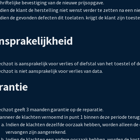
hriftelijke bevestiging van de nieuwe prijsopgave.
dien de klant de herstelling niet wenst verder te zetten na een ni
dien de gevonden defecten dit toelaten. krijgt de klant zijn toest
nsprakelijkheid
chzot is aansprakelijk voor verlies of diefstal van het toestel of d
chzot is niet aansprakelijk voor verlies van data.
rantie
echzot geeft 3 maanden garantie op de reparatie.
anneer de klachten vernoemd in punt 1 binnen deze periode terugk
Indien de klachten dezelfde oorzaak hebben, worden alleen de o
vervangen zijn aangerekend.
Indien de klachten een andere oorzaak hebben, worden de kost