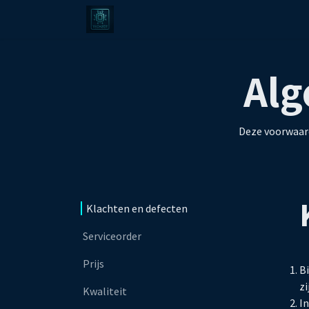
Overslaan naar inhoud
Waarom
Wie
Diensten
Merk
Al
Deze voorwaard
Klachten en defecten
Serviceorder
Prijs
Bi
zi
Kwaliteit
I