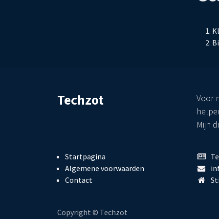
Kl
Bi
Techzot
Voor m
helpe
Mijn d
Startpagina
Te
Algemene voorwaarden
in
Contact
St
Copyright © Techzot