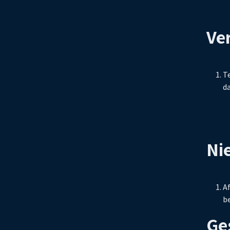
Ver
Te
da
Ni
A
be
Ge